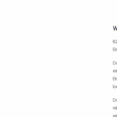
W
B2
Ei
Da
ei
Ei
be
Da
re
ei