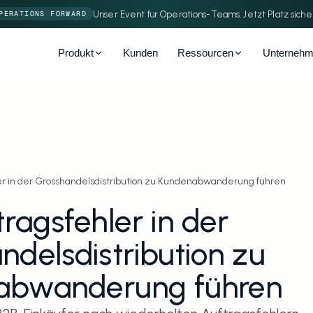
Unser Event für Operations-Teams. Jetzt Platz siche
PERATIONS FORWARD
Produkt
Kunden
Ressourcen
Unterneh
er in der Grosshandelsdistribution zu Kundenabwanderung führen
ragsfehler in der 
delsdistribution zu 
abwanderung führen