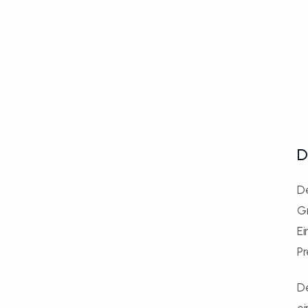
D
De
Gr
Ei
Pr
De