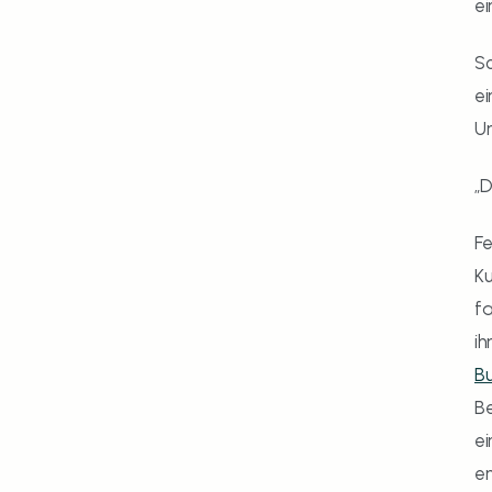
ei
So
ei
U
„D
Fe
Ku
fa
ih
B
Be
ei
e