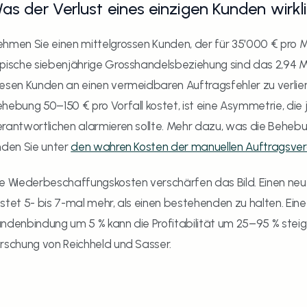
as der Verlust eines einzigen Kunden wirkl
hmen Sie einen mittelgrossen Kunden, der für 35'000 € pro Mo
pische siebenjährige Grosshandelsbeziehung sind das 2,94 Mi
esen Kunden an einen vermeidbaren Auftragsfehler zu verliere
hebung 50–150 € pro Vorfall kostet, ist eine Asymmetrie, die
rantwortlichen alarmieren sollte. Mehr dazu, was die Behebung
nden Sie unter 
den wahren Kosten der manuellen Auftragsver
e Wiederbeschaffungskosten verschärfen das Bild. Einen ne
stet 5- bis 7-mal mehr, als einen bestehenden zu halten. Ein
ndenbindung um 5 % kann die Profitabilität um 25–95 % steigern
rschung von Reichheld und Sasser.