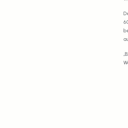
De
60
be
a
„B
W