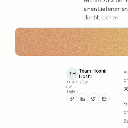
Warum 75 % der B
einen Lieferante
durchbrechen.
Team Hoshii
Vo
TH
Hoshii
an
10. Juni 2026
6 Min.
38
Teilen
Ke
an
Be