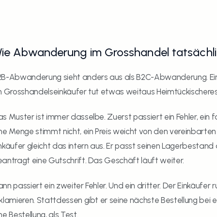
ie Abwanderung im Grosshandel tatsächli
B-Abwanderung sieht anders aus als B2C-Abwanderung. Ein 
n Grosshandelseinkäufer tut etwas weitaus Heimtückischeres: 
s Muster ist immer dasselbe. Zuerst passiert ein Fehler, ein fa
ne Menge stimmt nicht, ein Preis weicht von den vereinbarten 
nkäufer gleicht das intern aus. Er passt seinen Lagerbestand a
antragt eine Gutschrift. Das Geschäft läuft weiter.
nn passiert ein zweiter Fehler. Und ein dritter. Der Einkäufer ru
klamieren. Stattdessen gibt er seine nächste Bestellung bei
ne Bestellung, als Test.