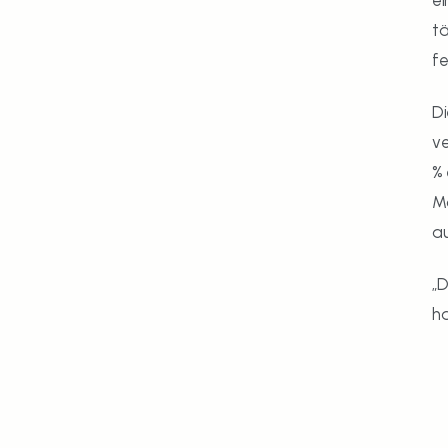
ei
tä
fe
Di
ve
% 
Ma
a
„D
ha