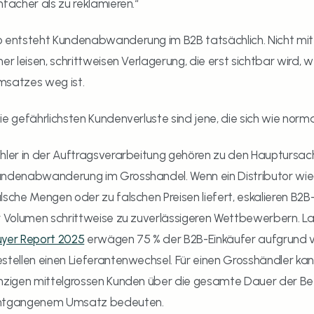
nfacher als zu reklamieren.“
 entsteht Kundenabwanderung im B2B tatsächlich. Nicht mit e
ner leisen, schrittweisen Verlagerung, die erst sichtbar wird, w
msatzes weg ist.
ie gefährlichsten Kundenverluste sind jene, die sich wie nor
hler in der Auftragsverarbeitung gehören zu den Hauptursachen
ndenabwanderung im Grosshandel. Wenn ein Distributor wiede
lsche Mengen oder zu falschen Preisen liefert, eskalieren B2B-E
r Volumen schrittweise zu zuverlässigeren Wettbewerbern. L
uyer Report 2025
 erwägen 75 % der B2B-Einkäufer aufgrund v
stellen einen Lieferantenwechsel. Für einen Grosshändler kann
nzigen mittelgrossen Kunden über die gesamte Dauer der B
ntgangenem Umsatz bedeuten.