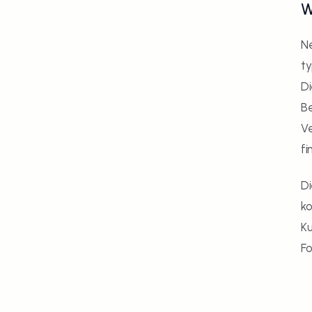
W
Ne
ty
Di
Be
Ve
fi
Di
ko
Ku
Fo