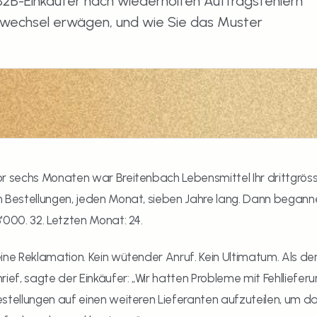
2B-Einkäufer nach wiederholten Auftragsfehlern 
nwechsel erwägen, und wie Sie das Muster 
r sechs Monaten war Breitenbach Lebensmittel Ihr drittgrös
 Bestellungen, jeden Monat, sieben Jahre lang. Dann begannen
'000. 32. Letzten Monat: 24.
ine Reklamation. Kein wütender Anruf. Kein Ultimatum. Als der
rief, sagte der Einkäufer: „Wir hatten Probleme mit Fehlliefer
stellungen auf einen weiteren Lieferanten aufzuteilen, um das