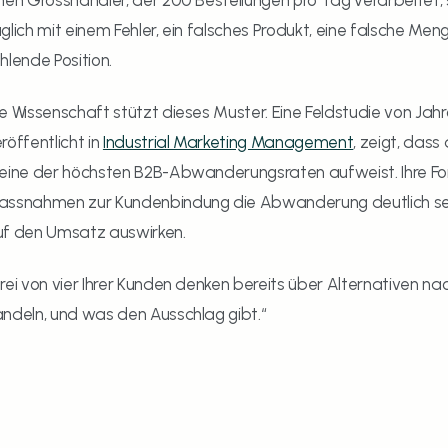
nen Grosshändler, der 200 Bestellungen pro Tag verarbeitet, 
glich mit einem Fehler, ein falsches Produkt, eine falsche Menge,
hlende Position.
e Wissenschaft stützt dieses Muster. Eine Feldstudie von Jahr
röffentlicht in 
Industrial Marketing Management
, zeigt, dass
eine der höchsten B2B-Abwanderungsraten aufweist. Ihre For
ssnahmen zur Kundenbindung die Abwanderung deutlich senke
uf den Umsatz auswirken.
rei von vier Ihrer Kunden denken bereits über Alternativen nach.
ndeln, und was den Ausschlag gibt.“