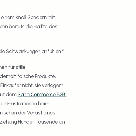
inem Knall. Sondern mit 
enn bereits die Hälfte des 
male Schwankungen anfühlen.“
 für stille 
rholt falsche Produkte, 
inkäufer nicht, sie verlagern 
aut dem 
Sana Commerce B2B 
on Frustrationen beim 
 schon der Verlust eines 
eziehung Hunderttausende an 