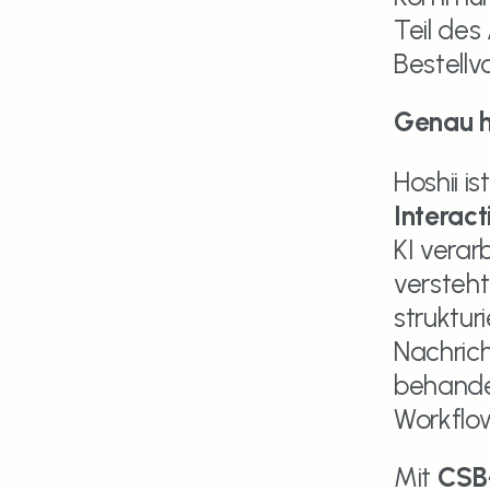
Teil des
Bestellv
Genau hi
Interac
KI verar
versteht
struktur
Nachrich
behandel
Workflo
Mit 
CSB