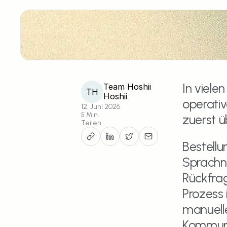
In viele
Team Hoshii
TH
Hoshii
operativ
12. Juni 2026
5 Min.
zuerst ü
Teilen
Bestellu
Sprachna
Rückfrag
Prozess 
manuelle
Kommuni