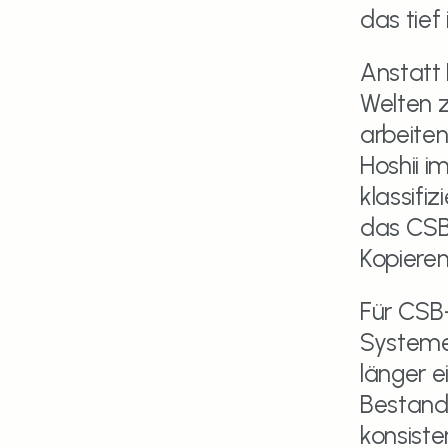
das tief
Anstatt
Welten z
arbeiten
Hoshii i
klassifiz
das CSB-
Kopieren
Für CSB
Systeme 
länger e
Bestandt
konsisten