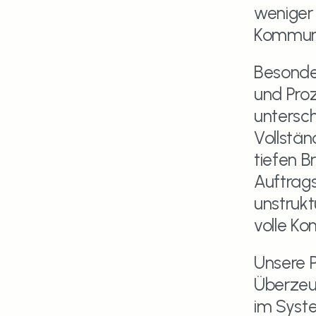
weniger 
Kommuni
Besonder
und Proz
untersch
Vollstän
tiefen B
Auftrag
unstrukt
volle Ko
Unsere P
Überzeug
im Syste