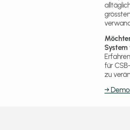
alltäglic
grössten
verwand
Möchten
System 
Erfahren
für CSB-
zu verän
→ Demo