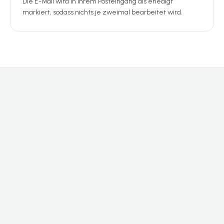
Die E-Mail wird in Ihrem Posteingang als erledigt
markiert, sodass nichts je zweimal bearbeitet wird.