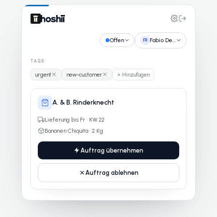
Offen
Fabio De…
FR
TAGS
urgent
new-customer
+ Hinzufügen
A. & B. Rinderknecht
Lieferung bis Fr · KW 22
Bananen Chiquita · 2 Kg
Auftrag übernehmen
Auftrag ablehnen