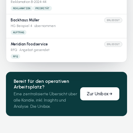
Reklamation B-2024-44
REKLAMATION
PRIORITÄT
Backhaus Müller
ERLEDIGT
HG Beispiel 4 · übernommen
AUFTRAG
Meridian Foodservice
ERLEDIGT
RFQ · Angebot gesendet
RFQ
Bereit für den operativen
Arbeitsplatz?
Zur Unibox
Eine zentralisierte Übersicht über
alle Kanäle, inkl. Insights und
Analyse. Die Unibox.