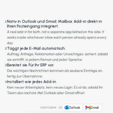
Nativ in Outlook und Gmail: Mailbox Add-in direkt in
1
Ihren Posteingang integriert.
A real add-in for both, not a separate app bolted on the side. It
works inside whichever inbox each person already opens every
day.
Taggt jede E-Mail automatisch.
2
Auftrag, Anfrage, Reklamation oder Unwichtiges: sortiert, sobald
sie eintrifft, in jedem Format und jeder Sprache.
Bereitet sie für Ihr ERP vor.
3
Die wichtigen Nachrichten kommen als saubere Einträge an,
fertig zur Übernahme.
Installiert wie jedes Add-in.
4
Kein neuer Arbeitsplatz, kein neues Login. Es ist da, sobald Ihr
Team das nächste Mal Outlook oder Gmail öffnet.
Outlook
Gmail
VERFÜGBAR IN