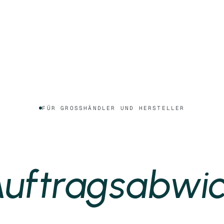
FÜR GROSSHÄNDLER UND HERSTELLER
Auftragsabwi
m
a
o
e
e
n
u
s
r
t
t
i
i