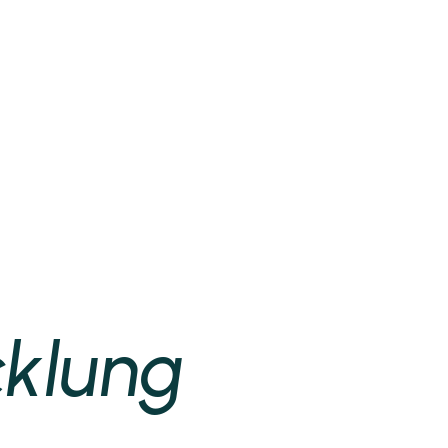
cklung
S
e
i