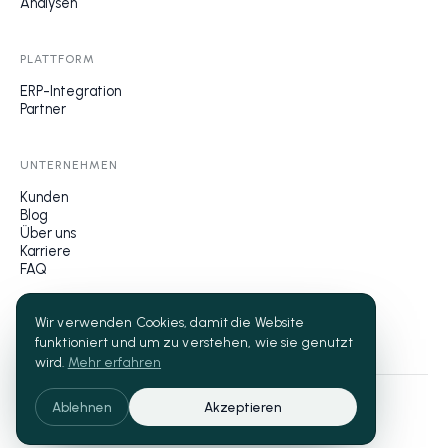
Analysen
PLATTFORM
ERP-Integration
Partner
UNTERNEHMEN
Kunden
Blog
Über uns
Karriere
FAQ
Wir verwenden Cookies, damit die Website
funktioniert und um zu verstehen, wie sie genutzt
wird.
Mehr erfahren
© 2026 Hoshii AG. Made in Switzerland.
Ablehnen
Akzeptieren
Datenschutz
Impressum
Cookies