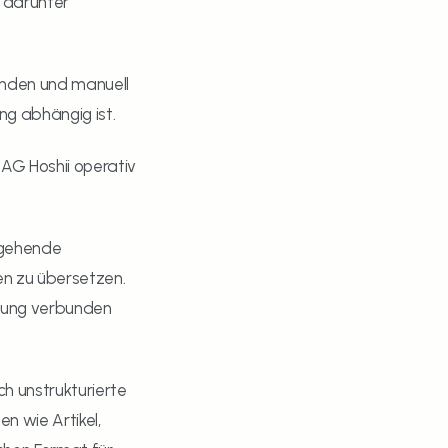
 darunter 
anden und manuell 
ng abhängig ist.
AG Hoshii operativ 
ngehende 
n zu übersetzen. 
bung verbunden 
 unstrukturierte 
 wie Artikel, 