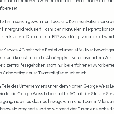
nd Kundenreferenzen werden extrahiert und in einem einheitli
fbereitet.
erhin in seinen gewohnten Tools und Kommunikationskanälen.
Im Hintergrund reduziert Hoshii den manuellen Interpretations
n strukturierte Daten, die im ERP zuverlässig verarbeitet wer
r Service AG sehr hohe Bestellvolumen effektiver bewältigen.
ler und konsistenter, die Abhängigkeit von individuellem Wissen
d zentral festgehalten, statt nur bei erfahrenen Mitarbeiten
as Onboarding neuer Teammitglieder erheblich.
en Teile des Unternehmens unter dem Namen George Weiss Le
nierte die George Weiss Lebensmittel AG mit der Stutzer Servi
ergang, indem es das neu hinzugekommene Team in Villars un
enweid integrierte und so während der Fusion eine einheitlic