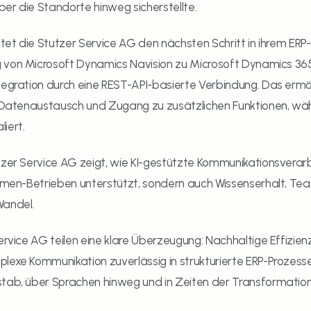
er die Standorte hinweg sicherstellte.
itet die Stutzer Service AG den nächsten Schritt in ihrem ERP-S
 von Microsoft Dynamics Navision zu Microsoft Dynamics 365 
tegration durch eine REST-API-basierte Verbindung. Das ermögl
n Datenaustausch und Zugang zu zusätzlichen Funktionen, wä
iert.
tzer Service AG zeigt, wie KI-gestützte Kommunikationsverarbe
lumen-Betrieben unterstützt, sondern auch Wissenserhalt, Tea
Wandel.
Service AG teilen eine klare Überzeugung: Nachhaltige Effizie
lexe Kommunikation zuverlässig in strukturierte ERP-Prozesse
stab, über Sprachen hinweg und in Zeiten der Transformation