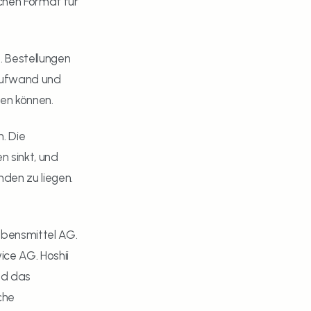
chen Format für 
 Bestellungen 
aufwand und 
den können.
 Die 
 sinkt, und 
den zu liegen. 
bensmittel AG. 
ce AG. Hoshii 
d das 
he 