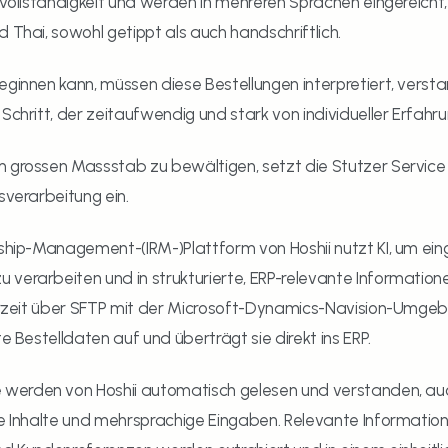
 Vollständigkeit und werden in mehreren Sprachen eingereicht,
 Thai, sowohl getippt als auch handschriftlich.
eginnen kann, müssen diese Bestellungen interpretiert, verst
Schritt, der zeitaufwendig und stark von individueller Erfahru
 grossen Massstab zu bewältigen, setzt die Stutzer Service 
sverarbeitung ein.
nship-Management-(IRM-)Plattform von Hoshii nutzt KI, um ei
verarbeiten und in strukturierte, ERP-relevante Informatione
 derzeit über SFTP mit der Microsoft-Dynamics-Navision-Umge
te Bestelldaten auf und überträgt sie direkt ins ERP.
erden von Hoshii automatisch gelesen und verstanden, auch
e Inhalte und mehrsprachige Eingaben. Relevante Informationen