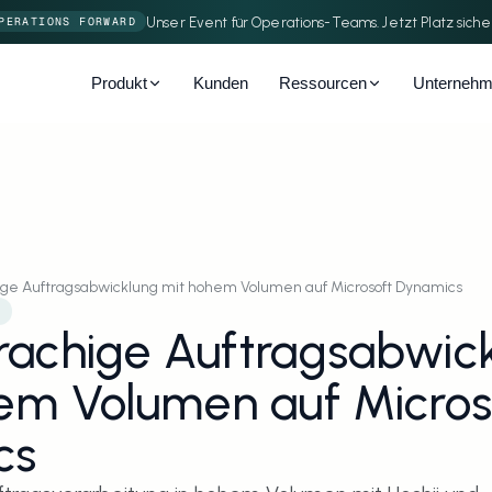
Unser Event für Operations-Teams. Jetzt Platz siche
PERATIONS FORWARD
Produkt
Kunden
Ressourcen
Unterneh
ge Auftragsabwicklung mit hohem Volumen auf Microsoft Dynamics
achige Auftragsabwick
em Volumen auf Microso
cs