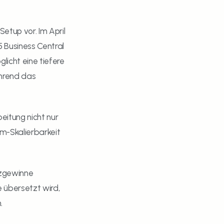
etup vor. Im April 
Business Central 
icht eine tiefere 
hrend das 
itung nicht nur 
m-Skalierbarkeit 
nzgewinne 
 übersetzt wird, 
.