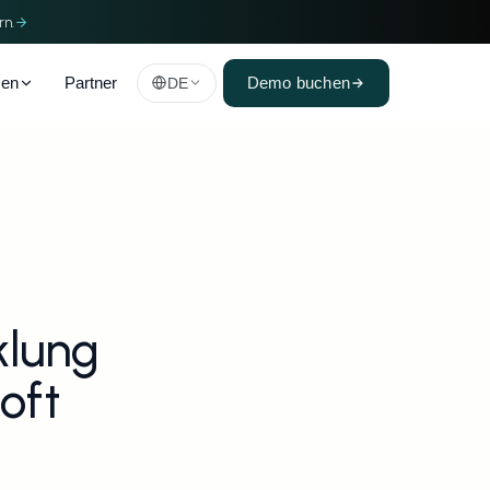
rn.
men
Partner
DE
Demo buchen
lung 
ft 